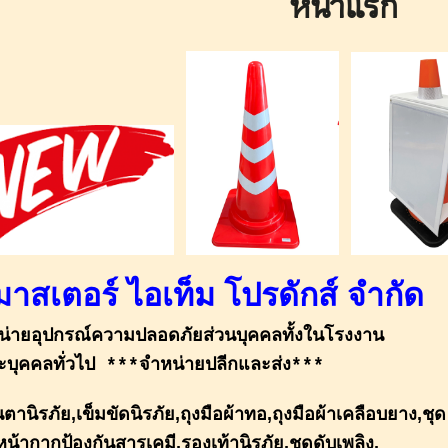
หน้าแรก
 มาสเตอร์ ไอเท็ม โปรดักส์ จำกัด
น่ายอุปกรณ์ความปลอดภัยส่วนบุคคลทั้งในโรงงาน
บุคคลทั่วไป ***จำหน่ายปลีกและส่ง***
ตานิรภัย,เข็มขัดนิรภัย,ถุงมือผ้าทอ,ถุงมือผ้าเคลือบยาง,ชุด
หน้ากากป้องกันสารเคมี,รองเท้านิรภัย,ชุดดับเพลิง,