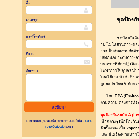
ชื่อ
ชุดป้องก
นามสกุล
เบอร์โทรศัพท์
 ชุดป้องกันอ
กัน ไม่ให้ส่วนต่างๆขอ
อาจเป็นอันตรายต่อผิว
อีเมล
ป้องกันภัยระดับต่างๆ
บุคลากรที่ต้องปฏิบัติ
ข้อความ
ไฟฟ้าการใช้อุปกรณ์ป
โดยใช้แว่นนิรภัยซึ่งเ
หูและปกป้องเท้าด้วยรอง
     โดย EPA (Enviro
ตามความ ต้องการที่จะ
ชุดป้องกันระดับ A (Le
เมื่อท่านส่งข้อมูลผ่านฟอร์ม จะถือว่าท่านยอมรับใน
นโยบาย
เมือกต่างๆ เพื่อป้องก
ความเป็นส่วนตัว
ของเรา
ตัวทั้งหมด เป็น vapor-t
และ มีเครื่องช่วยหายใ