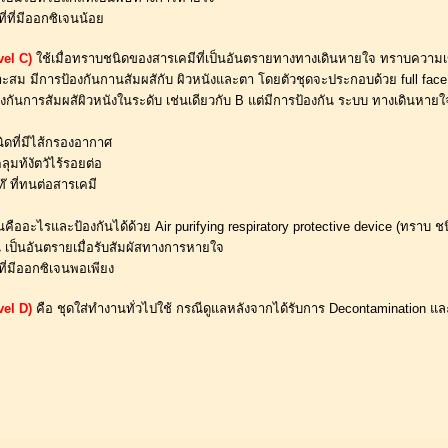
ี่ที่มีออกซิเจนน้อย
vel C)
ใช้เมื่อทราบชนิดของสารเคมีที่เป็นอันตรายทางทางเดินหายใจ ทราบความเข้
ะสม มีการป้องกันกานสัมผสักับ ผิวหนังและตา โดยตัวชุดจะประกอบด้วย full face piec
งกันการสัมผสัผิวหนังในระดับ เช่นเดียวกับ B แต่มีการป้องกัน ระบบ ทางเดินหายใ
ิดที่มีไส้กรองอากาศ 
ุมท้งัตวัไร้รอยต่อ
ท๊ ที่ทนต่อสารเคมี 
ั้นคืออะไรและป้องกันได้ด้วย Air purifying respiratory protective device (ทรา
น เป็นอันตรายเมื่อรับสัมผัสทางการหายใจ 
ที่มีออกซิเจนพอเพียง
vel D)
คือ ชุดใส่ทำงานทั่วไปใช้ กรณีดูแลหลังจากได้รับการ Decontamination และ