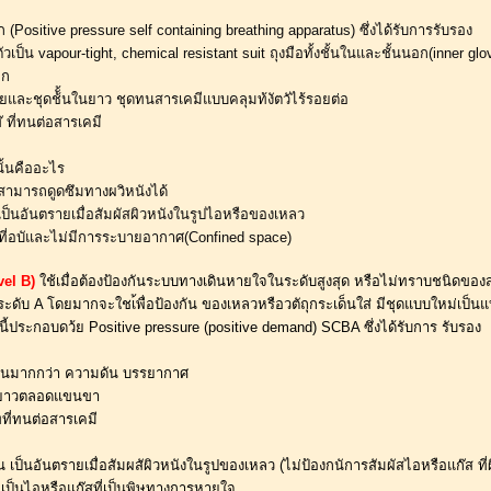
วก (Positive pressure self containing breathing apparatus) ซึ่งได้รับการรับรอง
็ก 
ฝ้ายและชุดช้ั้นในยาว ชุดทนสารเคมีแบบคลุมท้งัตวัไร้รอยต่อ 
๊ ที่ทนต่อสารเคมี 
ั้นคืออะไร 
นสามารถดูดซึมทางผวิหนังได้ 
เป็นอันตรายเมื่อสัมผัสผิวหนังในรูปไอหรือของเหลว
ณที่อบัและไม่มีการระบายอากาศ(Confined space)
vel B)
ใช้เมื่อต้องป้องกันระบบทางเดินหายใจในระดับสูงสุด หรือไม่ทราบชนิดของสา
ะดับ A โดยมากจะใชเ้พื่อป้องกัน ของเหลวหรือวตัถุกระเด็นใส่ มีชุดแบบใหม่เป็นแบบ
ี้ประกอบดว้ย Positive pressure (positive demand) SCBA ซึ่งได้รับการ รับรอง
ดันมากกว่า ความดัน บรรยากาศ 
มยาวตลอดแขนขา 
ทที่ทนต่อสารเคมี
้น เป็นอันตรายเมื่อสัมผสัผิวหนังในรูปของเหลว (ไม่ป้องกนัการสัมผัสไอหรือแก๊ส ที่ผ
 เป็นไอหรือแก๊สที่เป็นพิษทางการหายใจ 