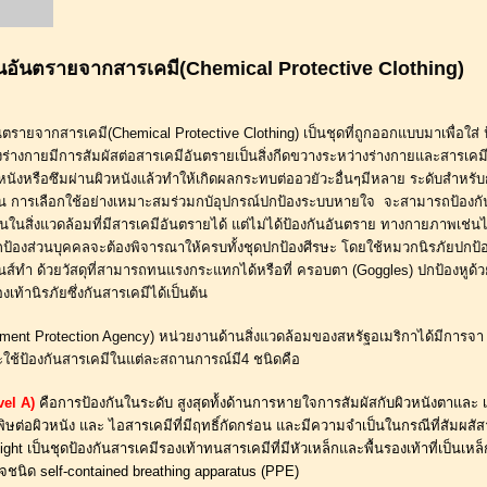
ันอันตรายจากสารเคมี(Chemical Protective Clothing)
ันตรายจากสารเคมี(Chemical Protective Clothing) เป็นชุดที่ถูกออกแบบมาเพื่อใส่ 
งร่างกายมีการสัมผัสต่อสารเคมีอันตรายเป็นสิ่งกีดขวางระหว่างร่างกายและสารเคมีซ
หนังหรือซึมผ่านผิวหนังแล้วทำให้เกิดผลกระทบต่ออวยัวะอื่นๆมีหลาย ระดับสำหรั
กัน การเลือกใช้อย่างเหมาะสมร่วมกบัอุปกรณ์ปกป้องระบบหายใจ  จะสามารถป้องกั
งานในสิ่งแวดล้อมที่มีสารเคมีอันตรายได้ แต่ไม่ได้ป้องกันอันตราย ทางกายภาพเช่นไ
กป้องส่วนบุคคลจะต้องพิจารณาให้ครบทั้งชุดปกป้องศีรษะ โดยใช้หมวกนิรภัยปกป้
ลนส์ทำ ด้วยวัสดุที่สามารถทนแรงกระแทกได้หรือที่ ครอบตา (Goggles) ปกป้องหูด้วย
เท้านิรภัยซึ่งกันสารเคมีได้เป็นต้น
nment Protection Agency) หน่วยงานด้านสิ่งแวดล้อมของสหรัฐอเมริกาได้มีการจ
ใช้ป้องกันสารเคมีในแต่ละสถานการณ์มี4 ชนิดคือ
vel A)
คือการป้องกันในระดับ สูงสุดท้้งด้านการหายใจการสัมผัสกับผิวหนังตาและ เย
ันพิษต่อผิวหนัง และ ไอสารเคมีที่มีฤทธิ์กัดกร่อน และมีความจำเป็นในกรณีที่สัมผส
ight เป็นชุดป้องกันสารเคมีรองเท้าทนสารเคมีที่มีหัวเหล็กและพื้นรองเท้าที่เป็นเหล็กใ
จชนิด self-contained breathing apparatus (PPE)