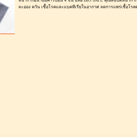
หน้ากากอนามัยคาร์บอน 4 ชั้น ยี่ห้อ BIO SAFE คุณสมบัติหน้ากากอ
ละออง ควัน เชื้อโรคและแบคทีเรียในอากาศ ลดการแพร่เชื้อโรคผ