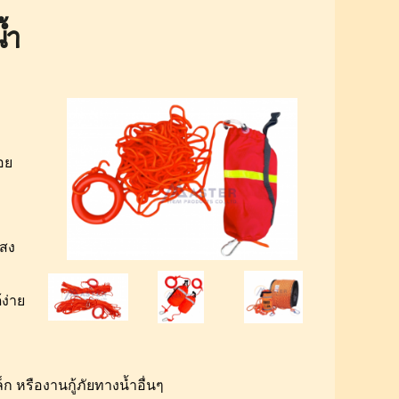
้ำ
อย
แสง
ง่าย
 หรืองานกู้ภัยทางน้ำอื่นๆ