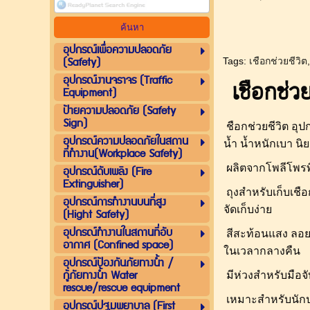
อุปกรณ์เพื่อความปลอดภัย
(Safety)
Tags:
เชือกช่วยชีวิต
อุปกรณ์งานจราจร (Traffic
เชือกช่วย
Equipment)
ป้ายความปลอดภัย (Safety
Sign)
ชือกช่วยชีวิต อุ
อุปกรณ์ความปลอดภัยในสถาน
น้ำ
น้ำหนักเบา นิ
ที่ทำงาน(Workplace Safety)
ผลิตจากโพลีโพรพ
อุปกรณ์ดับเพลิง (Fire
Extinguisher)
ถุงสำหรับเก็บเชื
อุปกรณ์การทำงานบนที่สูง
จัดเก็บง่าย
(Hight Safety)
อุปกรณ์ทำงานในสถานที่อับ
สีสะท้อนแสง ลอยน้
อากาศ (Confined space)
ในเวลากลางคืน
อุปกรณ์ป้องกันภัยทางน้ำ /
กู้ภัยทางน้ำ Water
มีห่วงสำหรับมือจ
rescue/rescue equipment
เหมาะสำหรับนักปร
อุปกรณ์ปฐมพยาบาล (First