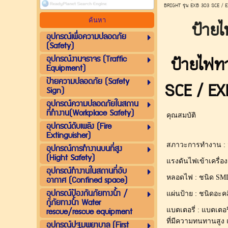
BRIGHT รุ่น EXB 303 SCE / 
ป้าย
อุปกรณ์เพื่อความปลอดภัย
(Safety)
อุปกรณ์งานจราจร (Traffic
ป้ายไฟท
Equipment)
ป้ายความปลอดภัย (Safety
SCE / EX
Sign)
อุปกรณ์ความปลอดภัยในสถาน
ที่ทำงาน(Workplace Safety)
คุณสมบัติ
อุปกรณ์ดับเพลิง (Fire
Extinguisher)
สภาวะการทำงาน : จ่
อุปกรณ์การทำงานบนที่สูง
(Hight Safety)
แรงดันไฟเข้าเครื่อง
อุปกรณ์ทำงานในสถานที่อับ
อากาศ (Confined space)
หลอดไฟ : ชนิด SMD 
อุปกรณ์ป้องกันภัยทางน้ำ /
แผ่นป้าย : ชนิดอะค
กู้ภัยทางน้ำ Water
rescue/rescue equipment
แบตเตอรี่ : แบตเตอร
ที่มีความทนทานสูง 
อุปกรณ์ปฐมพยาบาล (First