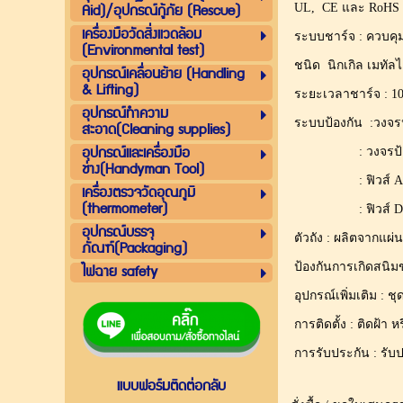
Aid)/อุปกรณ์กู้ภัย (Rescue)
UL, CE และ RoHS
เครื่องมือวัดสิ่งแวดล้อม
ระบบชาร์จ : ควบคุมก
(Environmental test)
ชนิด นิกเกิล เมทัล
อุปกรณ์เคลื่อนย้าย (Handling
& Lifting)
ระยะเวลาชาร์จ : 10-
อุปกรณ์ทำความ
ระบบป้องกัน :วงจรป้
สะอาด(Cleaning supplies)
อุปกรณ์และเครื่องมือ
: วงจรป้องกันการ
ช่าง(Handyman Tool)
: ฟิวส์ AC ป้อง
เครื่องตรวจวัดอุณภูมิ
(thermometer)
: ฟิวส์ DC ป้อง
อุปกรณ์บรรจุ
ตัวถัง : ผลิตจากแผ่
ภัณฑ์(Packaging)
ไฟฉาย safety
ป้องกันการเกิดสนิม
อุปกรณ์เพิ่มเติม :
การติดตั้ง : ติดฝ้า ห
การรับประกัน : รับป
แบบฟอร์มติดต่อกลับ