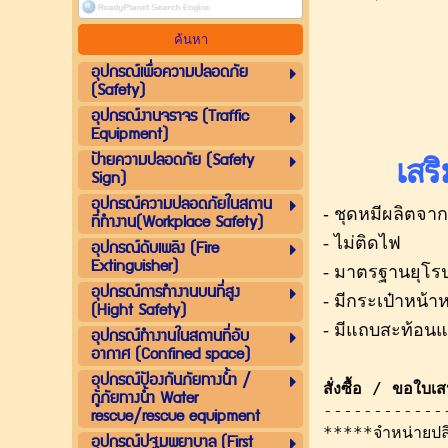
อุปกรณ์เพื่อความปลอดภัย
(Safety)
อุปกรณ์งานจราจร (Traffic
Equipment)
ป้ายความปลอดภัย (Safety
เสร
Sign)
อุปกรณ์ความปลอดภัยในสถาน
-
ชุดหมีผลิตจากผ
ที่ทำงาน(Workplace Safety)
- ไม่ติดไฟ
อุปกรณ์ดับเพลิง (Fire
Extinguisher)
- มาตรฐานยุโรป
อุปกรณ์การทำงานบนที่สูง
- มีกระเป๋าหน้าห
(Hight Safety)
- มีแถบสะท้อน
อุปกรณ์ทำงานในสถานที่อับ
อากาศ (Confined space)
อุปกรณ์ป้องกันภัยทางน้ำ /
สั่งซื้อ / ขอใบ
กู้ภัยทางน้ำ Water
------------
rescue/rescue equipment
*****จำหน่ายปล
อุปกรณ์ปฐมพยาบาล (First