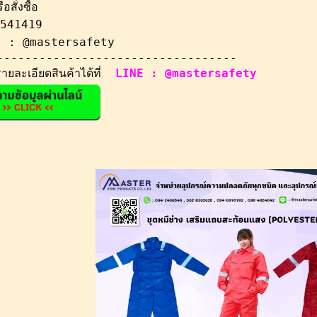
สั่งซื้อ
5541419
E) : @mastersafety
----------------------------------
ละเอียดสินค้าได้ที่  
LINE : @mastersafety