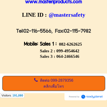
www.masteriproducts.com
LINE ID :
@mastersafety
Tel:02-116-5566,
Fax:02-115-7982
Mobile: Sales 1 :
082-6262625
Sales 2 :
099-4954642
Sales 3 : 064-2466546
ติดต่อ
099-2879356
คลิกเพื่อโทร
Visitors:
191,080