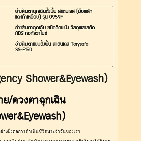
อ่างล้างตาฉุกเฉินตั้งพื้น สแตนเลส (มือผลัก
และเท้าเหยียบ) รุ่น 0959F
อ่างล้างตาฉุกเฉิน ชนิดติดผนัง วัสดุพลาสติก
ABS ท่อกัลวาไนซ์
อ่างล้างตาแบบตั้งพื้น สแตนเลส Terysafe
SS-E150
ergency Shower&Eyewash)
าย/ดวงตาฉุกเฉิน
ower&Eyewash)
่างยิ่งต่อการดำเนินชีวิตประจำวันของเรา