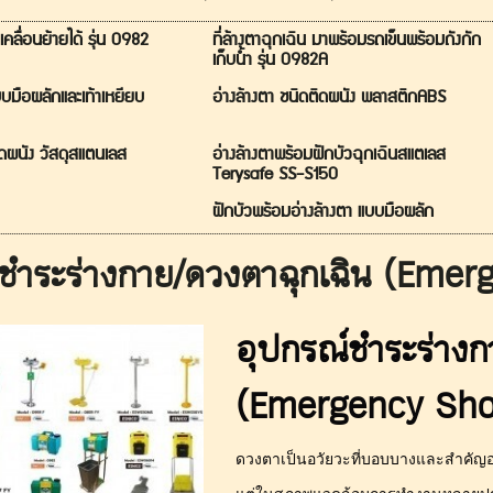
เคลื่อนย้ายได้ รุ่น 0982
ที่ล้างตาฉุกเฉิน มาพร้อมรถเข็นพร้อมถังกัก
เก็บน้ำ รุ่น 0982A
แบบมือผลักและเท้าเหยียบ
อ่างล้างตา ชนิดติดผนัง พลาสติกABS
ิดผนัง วัสดุสแตนเลส
อ่างล้างตาพร้อมฝักบัวฉุกเฉินสแตเลส
Terysafe SS-S150
ฝักบัวพร้อมอ่างล้างตา แบบมือผลัก
์ชำระร่างกาย/ดวงตาฉุกเฉิน (Em
อุปกรณ์ชำระร่างก
(Emergency Sh
ดวงตาเป็นอวัยวะที่บอบบางและสำคัญอย