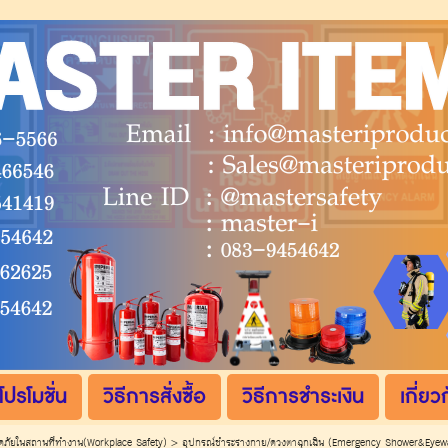
โปรโมชั่น
วิธีการสั่งซื้อ
วิธีการชำระเงิน
เกี่ยว
ภัยในสถานที่ทำงาน(Workplace Safety)
>
อุปกรณ์ชำระร่างกาย/ดวงตาฉุกเฉิน (Emergency Shower&Eyew