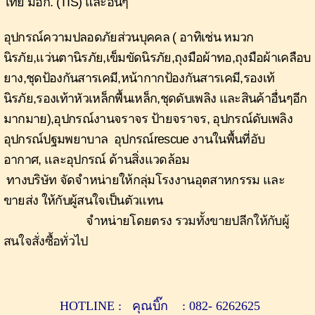
ไทย
มอก
. (
TIS)
และอื่นๆ
อุปกรณ์ความปลอดภัยส่วน
บุคคล ( อาทิเช่น
หมวก
นิรภัย,แว่นตานิรภัย,เข็ม
ขัดนิรภัย,ถุงมือผ้าทอ,ถุงมือผ้าเคลือบ
ยาง,ชุดป้องกันสารเคมี,หน้ากากป้องกันสารเคมี
,รอง
เท้
นิรภัย,รอง
เท้าหัวเหล็กพื้นเหล็ก
,ชุด
ดับเพลิง และ
สินค้าอื่นๆ
อีก
มากมาย),อุปกรณ์
งานจราจร
ป้ายจราจร,
อุปกรณ์
ดับเพลิง
อุปกรณ์
ปฐมพยาบาล
อุปกรณ์
rescue
งานในพื้นที่อับ
อากาศ,
และอุปกรณ์ ด้านสิ่งแวดล้อม
ทาง
บริษัท จัดจำหน่ายให้กลุ่มโรงงานอุตสาหกรรม และ
ขายส่ง ให้กับผู้สนใจเป็นตัวแทน
จำหน่ายโดยตรง
รวมทั้งขายปลีกให้กับผู้
สนใจสั่งซื้อทั่วไป
HOTLINE :
คุณบิ๊ก : 082- 6262625