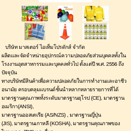
บริษัท มาสเตอร์ ไอเท็ม
โปรดักส์
จำกัด
ผลิตและจัดจำหน่าย
อุปกรณ์
ความ
ปลอดภัยส่วนบุคคลทั้งใน
โรงงานอุตสาหกรรม
และบุคคลทั่วไป
ตั้งแต่ปี
พ.ศ. 2556 ถึง
ปัจจุบัน
ทางบริษัทมีสิน
ค้าเพื่อความปลอดภัยในการทำงานและอาชีว
อนามัย ครอบคลุมแบ
รนด์
ชั้นนำหลากหลายรายการที่ได้
มาตรฐานคุณภาพทั้งระดับมาตรฐานยุโรป (
CE),
มาตรฐาน
อเมริกา(
ANSI),
มาตรฐาน
ออสเตเรีย
(
AS/NZS) ,
มาตรฐานญี่ปุ่น
(
JIS),
มาตรฐานเกาหลี (
KOSHA),
มาตรฐาน
คุณภาพของ